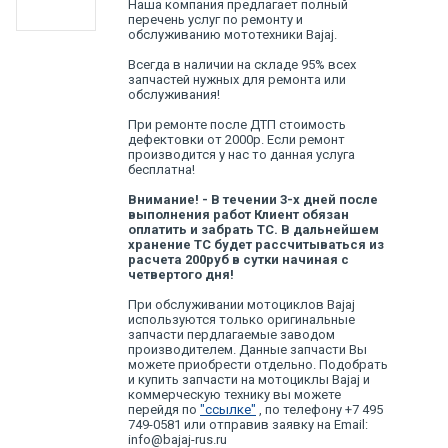
Наша компания предлагает полный
перечень услуг по ремонту и
обслуживанию мототехники Bajaj.
Всегда в наличии на складе 95% всех
запчастей нужных для ремонта или
обслуживания!
При ремонте после ДТП стоимость
дефектовки от 2000р. Если ремонт
производится у нас то данная услуга
бесплатна!
Внимание! - В течении 3-х дней после
выполнения работ Клиент обязан
оплатить и забрать ТС. В дальнейшем
хранение ТС будет рассчитываться из
расчета 200руб в сутки начиная с
четвертого дня!
При обслуживании мотоциклов Bajaj
используются только оригинальные
запчасти пердлагаемые заводом
производителем. Данные запчасти Вы
можете приобрести отдельно. Подобрать
и купить запчасти на мотоциклы Bajaj и
коммерческую технику вы можете
перейдя по
"ссылке"
, по телефону +7 495
749-0581 или отправив заявку на Email:
info@bajaj-rus.ru