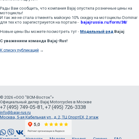
Рады Вам сообщить, что компания Bajaj опустила розничные цены на
мотоциклы!
И так же не стала отменять майскую 10% скидку на мотоциклы Dominar
для тех кто зарегистриуется на портале -
bajajrussia.ru/form/38/
Новые цены Вы можете посмотреть тут -
Модельный ряд
Bajaj
С уважением команда Bajaj-Rus!
К списку публикаций
→
© 2026 «ООО "ВСМ-Восток"»
Официальный дилер Bajaj Motorcycles в Москве
+7 (495) 749-05-81, +7 (495) 726-3338
info@bajaj-rus.ru
Москва, 5-ая Кабельная ул., д. 2, ТЦ СпортЕХ, 2 этаж
Компания
Новости
Модели
Кредит
Сервис
FAQ