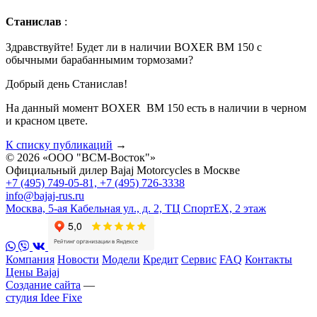
Станислав
:
Здравствуйте! Будет ли в наличии BOXER BM 150 с
обычными барабаннымим тормозами?
Добрый день Станислав!
На данный момент BOXER BM 150 есть в наличии в черном
и красном цвете.
К списку публикаций
→
© 2026 «ООО "ВСМ-Восток"»
Официальный дилер Bajaj Motorcycles в Москве
+7 (495) 749-05-81, +7 (495) 726-3338
info@bajaj-rus.ru
Москва, 5-ая Кабельная ул., д. 2, ТЦ СпортЕХ, 2 этаж
Компания
Новости
Модели
Кредит
Сервис
FAQ
Контакты
Цены Bajaj
Создание сайта
—
студия Idee Fixe